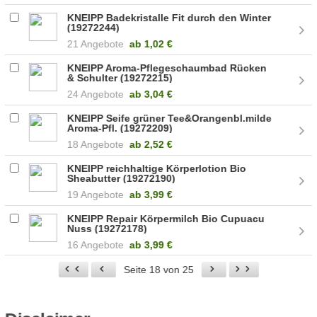
KNEIPP Badekristalle Fit durch den Winter
(19272244)
21 Angebote
ab
1,02 €
KNEIPP Aroma-Pflegeschaumbad Rücken
& Schulter (19272215)
24 Angebote
ab
3,04 €
KNEIPP Seife grüner Tee&Orangenbl.milde
Aroma-Pfl. (19272209)
18 Angebote
ab
2,52 €
KNEIPP reichhaltige Körperlotion Bio
Sheabutter (19272190)
19 Angebote
ab
3,99 €
KNEIPP Repair Körpermilch Bio Cupuacu
Nuss (19272178)
16 Angebote
ab
3,99 €
Seite 18 von 25