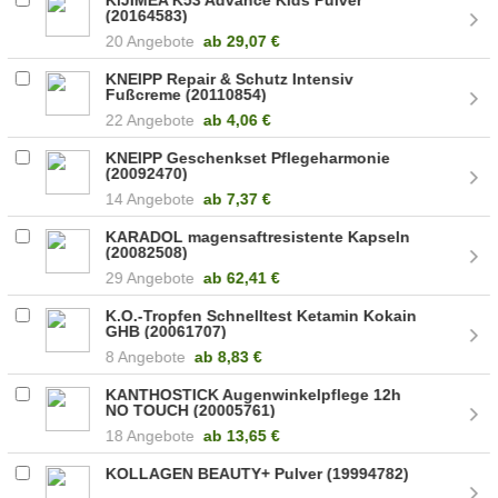
(20164583)
20 Angebote
ab
29,07 €
KNEIPP Repair & Schutz Intensiv
Fußcreme (20110854)
22 Angebote
ab
4,06 €
KNEIPP Geschenkset Pflegeharmonie
(20092470)
14 Angebote
ab
7,37 €
KARADOL magensaftresistente Kapseln
(20082508)
29 Angebote
ab
62,41 €
K.O.-Tropfen Schnelltest Ketamin Kokain
GHB (20061707)
8 Angebote
ab
8,83 €
KANTHOSTICK Augenwinkelpflege 12h
NO TOUCH (20005761)
18 Angebote
ab
13,65 €
KOLLAGEN BEAUTY+ Pulver (19994782)