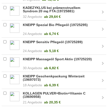
KADEZYKLUS bei prämenstruellem
Syndrom 20 mg FTA (19725881)
32 Angebote
ab
29,64 €
KNEIPP Spezial Bio Pflegeöl (19725295)
24 Angebote
ab
6,74 €
KNEIPP Sensitiv Pflegeöl (19725289)
24 Angebote
ab
5,18 €
KNEIPP Massageöl Sport Aktiv (19725220)
30 Angebote
ab
6,82 €
KNEIPP Geschenkpackung Winterzeit
(19697073)
18 Angebote
ab
6,39 €
KOLLAGEN PULVER+Biotin+Vitamin C
(19690958)
21 Angebote
ab
20,35 €