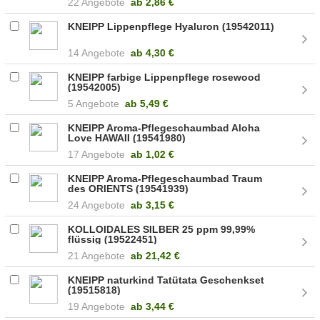
22 Angebote
ab
2,86 €
KNEIPP Lippenpflege Hyaluron (19542011)
14 Angebote
ab
4,30 €
KNEIPP farbige Lippenpflege rosewood
(19542005)
5 Angebote
ab
5,49 €
KNEIPP Aroma-Pflegeschaumbad Aloha
Love HAWAII (19541980)
17 Angebote
ab
1,02 €
KNEIPP Aroma-Pflegeschaumbad Traum
des ORIENTS (19541939)
24 Angebote
ab
3,15 €
KOLLOIDALES SILBER 25 ppm 99,99%
flüssig (19522451)
21 Angebote
ab
21,42 €
KNEIPP naturkind Tatütata Geschenkset
(19515818)
19 Angebote
ab
3,44 €