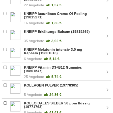
22 Angebote
ab
1,37 €
KNEIPP luxuriöses Creme-Öl-Peeling
(19815271)
16 Angebote
ab
1,36 €
KNEIPP Erkältungs Balsam (19815265)
35 Angebote
ab
3,92 €
KNEIPP Melatonin intensiv 3,0 mg
Kapseln (19801613)
6 Angebote
ab
5,14 €
KNEIPP Vitamin D3+B12 Gummies
(19801547)
25 Angebote
ab
5,74 €
KOLLAGEN PULVER (19778305)
5 Angebote
ab
24,86 €
KOLLOIDALES SILBER 50 ppm flüssig
(19771763)
8 Angebote
ab
41,43 €