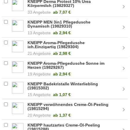
KNEIPP Derma Protect 10% Urea
Körpermilch (19829327)
33 Angebote
ab
7,07 €
KNEIPP MEN 3in1 Pflegedusche
Dynamisch (19829310)
13 Angebote
ab
2,94 €
KNEIPP Aroma-Pflegedusche
ich.Einzigartig (19829304)
21 Angebote
ab
2,98 €
KNEIPP Aroma-Pflegedusche Sonne im
Herzen (19829267)
19 Angebote
ab
2,94 €
KNEIPP Badekristalle Winterliebling
(19815302)
15 Angebote
ab
1,07 €
KNEIPP verwöhnendes Creme-Öl-Peeling
(19815294)
20 Angebote
ab
1,37 €
KNEIPP hautzartes Creme-Öl-Peeling
(19815288)