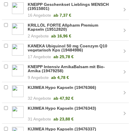
KNEIPP Geschenkset Lieblings MENSCH
(19515801)
16 Angebote
ab
7,37 €
KRILLÖL FORTE Allpharm Premium
Kapseln (19512820)
2 Angebote
ab
16,96 €
KANEKA Ubiquinol 50 mg Coenzym Q10
vegetarisch Kps (19484986)
17 Angebote
ab
25,78 €
KNEIPP Intensiv ArnikaBalsam mit Bio-
Arnika (19479258)
9 Angebote
ab
4,78 €
KIJIMEA Hypo Kapseln (19476366)
32 Angebote
ab
47,92 €
KIJIMEA Hypo Kapseln (19476343)
31 Angebote
ab
23,88 €
KIJIMEA Hypo Kapseln (19476337)