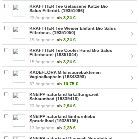
KRAFTTIER Tee Gelassene Katze Bio
Salus Filterbtl. (19351096)
23 Angebote
ab
3,24 €
KRAFTTIER Tee Weiser Elefant Bio Salus
Filterbeut. (19351050)
19 Angebote
ab
3,24 €
KRAFTTIER Tee Cooler Hund Bio Salus
Filterbeutel (19351044)
15 Angebote
ab
3,24 €
KADEFLORA Milchsäurebakterien
Vaginalkapseln (19343398)
37 Angebote
ab
10,75 €
KNEIPP naturkind Erkältungszeit
Schaumbad (19339416)
23 Angebote
ab
2,94 €
KNEIPP naturkind Einhornliebe
Sprudelbad (19335105)
13 Angebote
ab
2,28 €
KNEIPP naturkind Dinowelt Sprudelbad