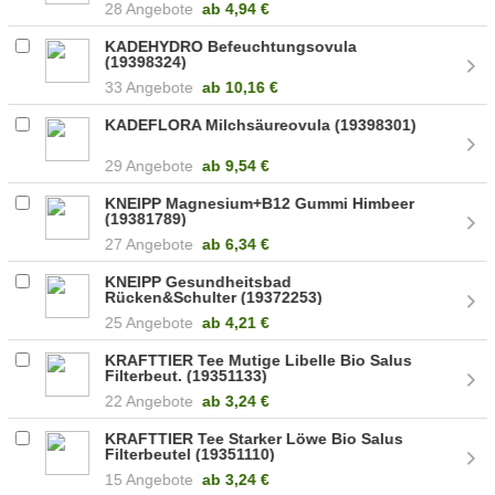
28 Angebote
ab
4,94 €
KADEHYDRO Befeuchtungsovula
(19398324)
33 Angebote
ab
10,16 €
KADEFLORA Milchsäureovula (19398301)
29 Angebote
ab
9,54 €
KNEIPP Magnesium+B12 Gummi Himbeer
(19381789)
27 Angebote
ab
6,34 €
KNEIPP Gesundheitsbad
Rücken&Schulter (19372253)
25 Angebote
ab
4,21 €
KRAFTTIER Tee Mutige Libelle Bio Salus
Filterbeut. (19351133)
22 Angebote
ab
3,24 €
KRAFTTIER Tee Starker Löwe Bio Salus
Filterbeutel (19351110)
15 Angebote
ab
3,24 €