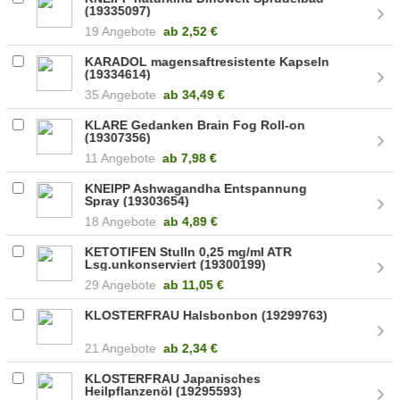
(19335097)
19 Angebote
ab
2,52 €
KARADOL magensaftresistente Kapseln
(19334614)
35 Angebote
ab
34,49 €
KLARE Gedanken Brain Fog Roll-on
(19307356)
11 Angebote
ab
7,98 €
KNEIPP Ashwagandha Entspannung
Spray (19303654)
18 Angebote
ab
4,89 €
KETOTIFEN Stulln 0,25 mg/ml ATR
Lsg.unkonserviert (19300199)
29 Angebote
ab
11,05 €
KLOSTERFRAU Halsbonbon (19299763)
21 Angebote
ab
2,34 €
KLOSTERFRAU Japanisches
Heilpflanzenöl (19295593)