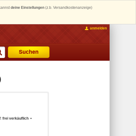
 kannst
deine Einstellungen
(z.b. Versandkostenanzeige)
anmelden
Suchen
)
f:
frei verkäuflich