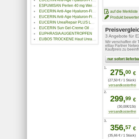
ESPUMISAN Perlen 40 mg Weichkapseln
EUCERIN Anti-Age Hyaluron-Filler Nacht Tiegel
auf die Merkliste
EUCERIN Anti-Age Hyaluron-Filler Nacht Refill
Produkt bewerte
EUCERIN UreaRepair PLUS Lotion 10%
EUCERIN Sun Gel-Creme Oil Contr.Anti-Gl.Eff.LSF50+
Preisverglei
EUPHRASIA AUGENTROPFEN
3 Angebote für 
EUBOS TROCKENE Haut Urea 10% Fußcreme
Wir verschaffen dir
eBay Partner Networ
Kaufpreis zu beeinf
nur sofort liefer
1.
275,
00
€
(27,50 € / 1 Stück)
2.
299,
99
€
(30,00€/1St)
3.
356,
57
€
(35,66 € / 1 Stück)