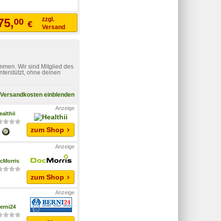
zzgl.
75,
00
€
Versand
mmen. Wir sind Mitglied des
nterstützt, ohne deinen
Versandkosten einblenden
ealthii
zum Shop
cMorris
zum Shop
erni24