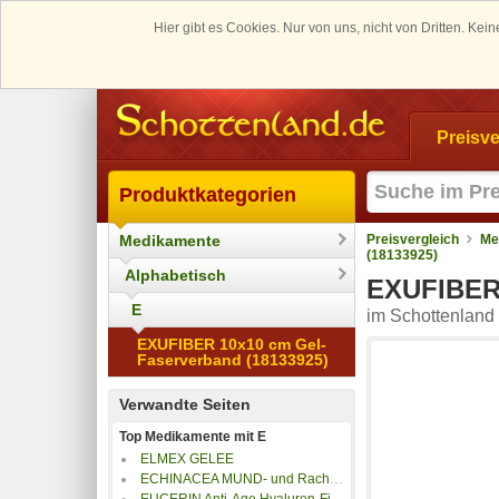
Hier gibt es Cookies. Nur von uns, nicht von Dritten. K
Preisve
Produktkategorien
Medikamente
Preisvergleich
Me
(18133925)
Alphabetisch
EXUFIBER 
E
im Schottenland 
EXUFIBER 10x10 cm Gel-
Faserverband (18133925)
Verwandte Seiten
Top Medikamente mit E
ELMEX GELEE
ECHINACEA MUND- und Rachenspray
EUCERIN Anti-Age Hyaluron-Filler Tag t.H.LSF 15