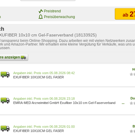
Preistrend
2
ab
n
Preisüberwachung
ch
EXUFIBER 10x10 cm Gel-Faserverband (18133925)
 Transparenz beim Online-Shopping. Dazu arbeiten wir mit vielen Netzwerken zusa
k und Amazon-Partner. Wir erhalten eine kleine Vergütung für Verkäufe, was uns u
lussen.
bare anzeigen
H
Preis vom 05.08.2026 08:42
EXUFIBER 10X10CM GEL FASER
Do
Preis vom 06.08.2026 23:18
EMRA-MED Arzneimittel GmbH Exufiber 10x10 cm Gel-Faserverband
...
10 St PZN:18133925
B
Preis vom 06.08.2026 01:00
EXUFIBER 10X10CM GEL FASER