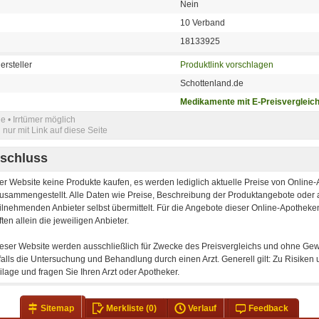
Nein
10 Verband
18133925
ersteller
Produktlink vorschlagen
Schottenland.de
Medikamente mit E-Preisvergleic
e • Irrtümer möglich
nur mit Link auf diese Seite
schluss
er Website keine Produkte kaufen, es werden lediglich aktuelle Preise von Onlin
 zusammengestellt. Alle Daten wie Preise, Beschreibung der Produktangebote oder
ilnehmenden Anbieter selbst übermittelt. Für die Angebote dieser Online-Apotheken
ten allein die jeweiligen Anbieter.
ieser Website werden ausschließlich für Zwecke des Preisvergleichs und ohne Gewä
falls die Untersuchung und Behandlung durch einen Arzt. Generell gilt: Zu Risik
lage und fragen Sie Ihren Arzt oder Apotheker.
Sitemap
Merkliste
(0)
Verlauf
Feedback