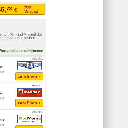
zzgl.
6,
78
€
Versand
mmen. Wir sind Mitglied des
nterstützt, ohne deinen
Versandkosten einblenden
ne
zum Shop
ex
zum Shop
ris