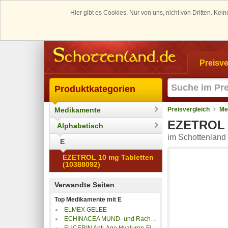
Hier gibt es Cookies. Nur von uns, nicht von Dritten. K
Preisve
Produktkategorien
Medikamente
Preisvergleich
Me
EZETROL 1
Alphabetisch
im Schottenland 
E
EZETROL 10 mg Tabletten
(10388092)
Verwandte Seiten
Top Medikamente mit E
ELMEX GELEE
ECHINACEA MUND- und Rachenspray
EUCERIN Anti-Age Hyaluron-Filler Tag t.H.LSF 15