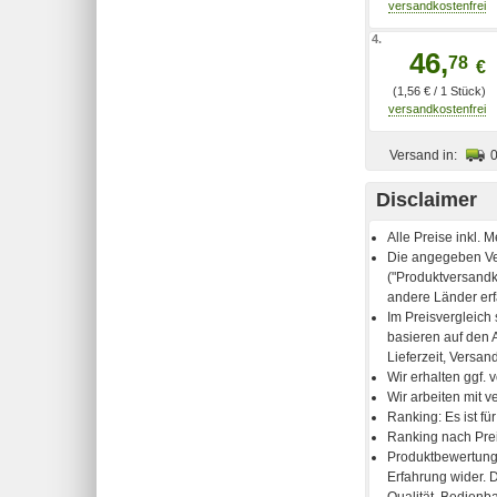
4.
46,
78
€
(1,56 € / 1 Stück)
Versand in:
Disclaimer