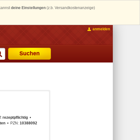
 kannst
deine Einstellungen
(z.b. Versandkostenanzeige)
anmelden
Suchen
f:
rezeptpflichtig
ten
PZN:
10388092