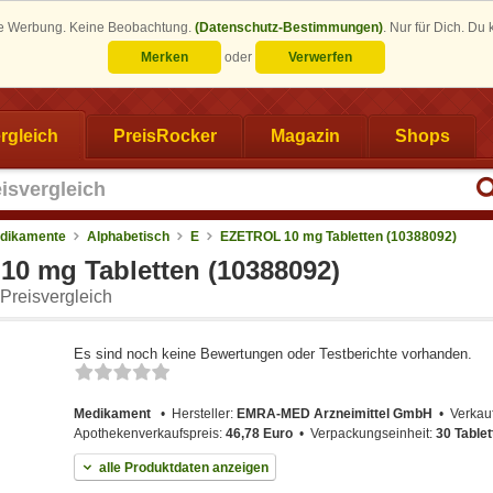
eine Werbung. Keine Beobachtung.
(Datenschutz-Bestimmungen)
.
Nur für Dich. Du
Merken
oder
Verwerfen
rgleich
PreisRocker
Magazin
Shops
dikamente
Alphabetisch
E
EZETROL 10 mg Tabletten (10388092)
0 mg Tabletten (10388092)
Preisvergleich
Es sind noch keine Bewertungen oder Testberichte vorhanden.
Medikament
Hersteller:
EMRA-MED Arzneimittel GmbH
Verkau
Apothekenverkaufspreis:
46,78 Euro
Verpackungseinheit:
30 Tablet
alle Produktdaten anzeigen