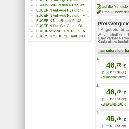
ESPUMISAN Perlen 40 mg Weichkapseln
auf die Merkliste
EUCERIN Anti-Age Hyaluron-Filler Nacht Tiegel
Produkt bewerte
EUCERIN Anti-Age Hyaluron-Filler Nacht Refill
EUCERIN UreaRepair PLUS Lotion 10%
Preisverglei
EUCERIN Sun Gel-Creme Oil Contr.Anti-Gl.Eff.LSF50+
4 Angebote für 
EUPHRASIA AUGENTROPFEN
Wir verschaffen dir
EUBOS TROCKENE Haut Urea 10% Fußcreme
eBay Partner Networ
Kaufpreis zu beeinf
nur sofort liefer
1.
46,
78
€
(1,56 € / 1 Stück)
2.
46,
78
€
(1,56 € / 1 Stück)
3.
46,
78
€
(1,56 € / 1 Stück)