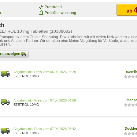
Preistrend
4
ab
n
Preisüberwachung
ch
EZETROL 10 mg Tabletten (10388092)
 Transparenz beim Online-Shopping. Dazu arbeiten wir mit vielen Netzwerken zusa
k und Amazon-Partner. Wir erhalten eine kleine Vergütung für Verkäufe, was uns u
lussen.
bare anzeigen
care-li
Preis vom 06.08.2026 06:28
EZETROL 10MG
medp
Preis vom 07.08.2026 04:56
EZETROL 10MG
DocMor
Preis vom 07.08.2026 05:42
EZETROL 10MG