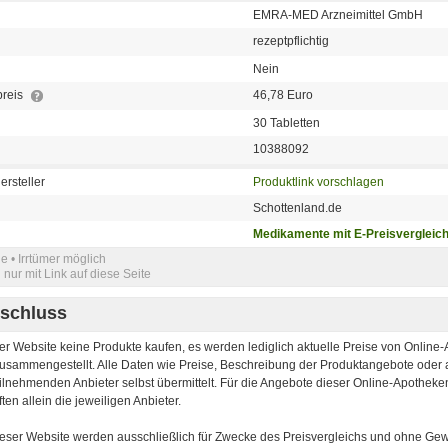
EMRA-MED Arzneimittel GmbH
rezeptpflichtig
Nein
preis
46,78 Euro
30 Tabletten
10388092
ersteller
Produktlink vorschlagen
Schottenland.de
Medikamente mit E-Preisvergleic
e • Irrtümer möglich
nur mit Link auf diese Seite
schluss
er Website keine Produkte kaufen, es werden lediglich aktuelle Preise von Onlin
 zusammengestellt. Alle Daten wie Preise, Beschreibung der Produktangebote oder
ilnehmenden Anbieter selbst übermittelt. Für die Angebote dieser Online-Apotheken
ten allein die jeweiligen Anbieter.
ieser Website werden ausschließlich für Zwecke des Preisvergleichs und ohne Gewä