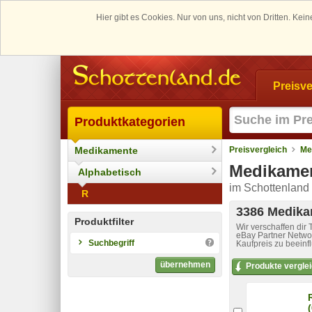
Hier gibt es Cookies. Nur von uns, nicht von Dritten. K
Preisve
Produktkategorien
Medikamente
Preisvergleich
Me
Medikamen
Alphabetisch
im Schottenland 
R
3386 Medikam
Produktfilter
Wir verschaffen dir
eBay Partner Networ
Suchbegriff
Kaufpreis zu beeinf
übernehmen
Produkte vergle