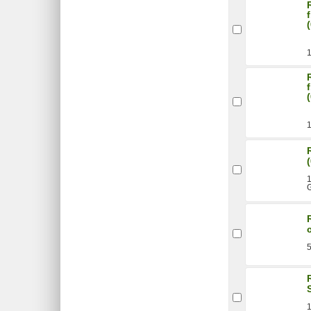
1
1
1
G
1