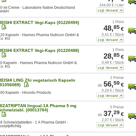
244,00 € / Liter
0 ml Creme - Laboratoire Native Deutschland
GmbH
1 Preis
REISHI EXTRACT Vegi-Kaps (01220494)
48,
85
€
0,41 € / Stück
120 Kapseln - Hannes Pharma Nutricon GmbH &
Co. KG
1 Preis
REISHI EXTRACT Vegi-Kaps (01220488)
28,
85
€
0,48 € / Stück
60 Kapseln - Hannes Pharma Nutricon GmbH &
Co. KG
2 Preise
REISHI LING Zhi vegetarisch Kapseln
56,
59
€
(01056089)
ab
0,28 € / Stück
00 Kapseln - Hirundo Products
RIZATRIPTAN lingual-1A Pharma 5 mg
5 Preise
Schmelztabl. (00013764)
37,
29
€
ab
2,07 € / Stück
8 Schmelztabletten - 1 A Pharma GmbH -
ezeptpflichtig