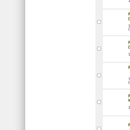
3
1
C
7