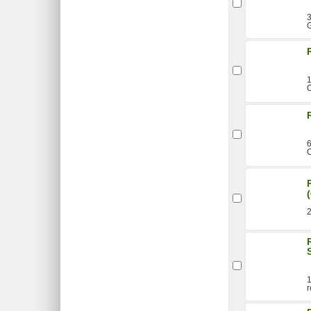
3
2
1
r