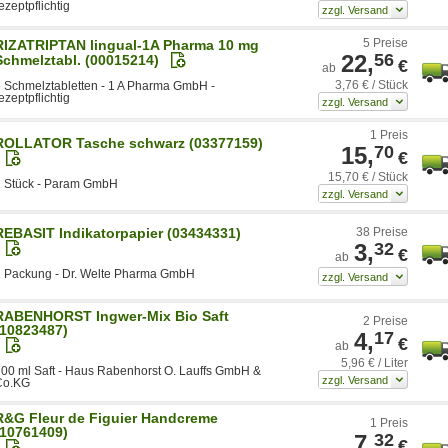
ezeptpflichtig
5 Preise
RIZATRIPTAN lingual-1A Pharma 10 mg
22,
56
Schmelztabl. (00015214)
€
ab
3,76 € / Stück
 Schmelztabletten - 1 A Pharma GmbH -
ezeptpflichtig
1 Preis
ROLLATOR Tasche schwarz (03377159)
15,
70
€
15,70 € / Stück
1 Stück - Param GmbH
REBASIT Indikatorpapier (03434331)
38 Preise
3,
32
€
ab
1 Packung - Dr. Welte Pharma GmbH
RABENHORST Ingwer-Mix Bio Saft
2 Preise
(10823487)
4,
17
€
ab
5,96 € / Liter
00 ml Saft - Haus Rabenhorst O. Lauffs GmbH &
Co.KG
R&G Fleur de Figuier Handcreme
1 Preis
(10761409)
7,
32
€