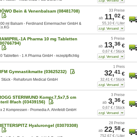
33 Preise
RÖWO Bein & Venenbalsam (08481708)
11,
02
€
ab
55,10 € / Liter
200 ml Balsam - Ferdinand Eimermacher GmbH &
Co.KG
RAMIPRIL-1A Pharma 10 mg Tabletten
5 Preise
(00766794)
13,
36
€
ab
0,67 € / Stück
0 Tabletten - 1 A Pharma GmbH - rezeptpflichtig
1 Preis
32,
41
RFM Gymnastikmatte (03625232)
€
32,41 € / Stück
1 Stück - Rehaforum Medical GmbH
3 Preise
ROGG STERIWUND Kompr.7,5x7,5 cm
3,
36
€
steril 8fach (03439156)
ab
0,67 € / Stück
x 2 Kompressen - Promedia A. Ahnfeldt GmbH
28 Preise
RETTERSPITZ Hyalurongel (03070308)
22,
58
€
ab
752,67 € / Liter