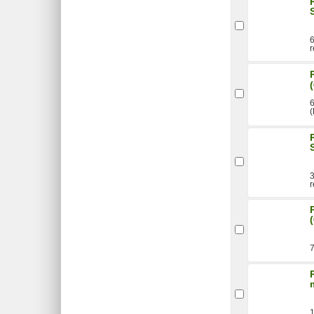
6
r
6
3
r