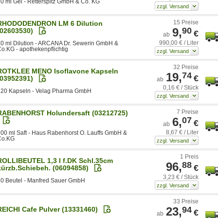
0 ml Gel - Retterspitz GmbH & Co. KG
15 Preise
RHODODENDRON LM 6 Dilution
9,
90
(02603530)
€
ab
990,00 € / Liter
0 ml Dilution - ARCANA Dr. Sewerin GmbH &
o.KG - apothekenpflichtig
32 Preise
ROTKLEE MENO Isoflavone Kapseln
19,
74
€
(03952391)
ab
0,16 € / Stück
120 Kapseln - Velag Pharma GmbH
7 Preise
RABENHORST Holundersaft (03212725)
6,
07
€
ab
8,67 € / Liter
00 ml Saft - Haus Rabenhorst O. Lauffs GmbH &
Co.KG
1 Preis
ROLLIBEUTEL 1,3 l f.DK Schl.35cm
96,
88
€
kürzb.Schiebeh. (06094858)
3,23 € / Stück
30 Beutel - Manfred Sauer GmbH
33 Preise
23,
94
REICHI Cafe Pulver (13331460)
€
ab