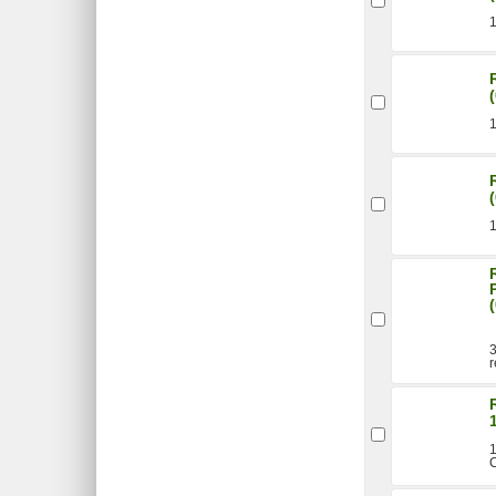
1
1
1
r