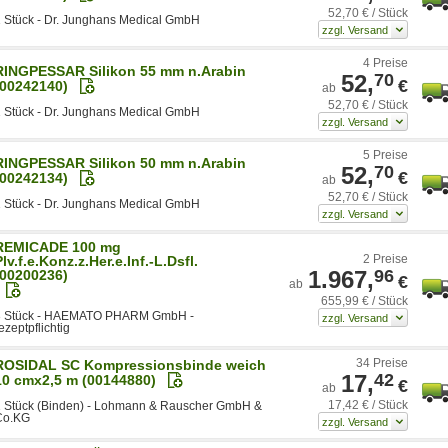
52,70 € / Stück
 Stück - Dr. Junghans Medical GmbH
4 Preise
RINGPESSAR Silikon 55 mm n.Arabin
52,
70
€
(00242140)
ab
52,70 € / Stück
 Stück - Dr. Junghans Medical GmbH
5 Preise
RINGPESSAR Silikon 50 mm n.Arabin
52,
70
€
(00242134)
ab
52,70 € / Stück
 Stück - Dr. Junghans Medical GmbH
REMICADE 100 mg
2 Preise
Plv.f.e.Konz.z.Her.e.Inf.-L.Dsfl.
1.967,
96
(00200236)
€
ab
655,99 € / Stück
3 Stück - HAEMATO PHARM GmbH -
ezeptpflichtig
34 Preise
ROSIDAL SC Kompressionsbinde weich
17,
42
10 cmx2,5 m (00144880)
€
ab
17,42 € / Stück
1 Stück (Binden) - Lohmann & Rauscher GmbH &
Co.KG