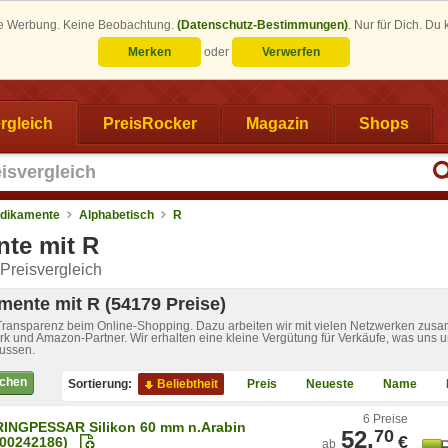
eine Werbung. Keine Beobachtung.
(Datenschutz-Bestimmungen)
.
Nur für Dich. Du
Merken
oder
Verwerfen
rgleich
PreisRocker
Magazin
Shops
dikamente
Alphabetisch
R
te mit R
Preisvergleich
ente mit R (54179 Preise)
 Transparenz beim Online-Shopping. Dazu arbeiten wir mit vielen Netzwerken zusa
k und Amazon-Partner. Wir erhalten eine kleine Vergütung für Verkäufe, was uns u
lussen.
ichen
Sortierung:
Beliebtheit
Preis
Neueste
Name
6 Preise
RINGPESSAR Silikon 60 mm n.Arabin
52,
70
€
(00242186)
ab