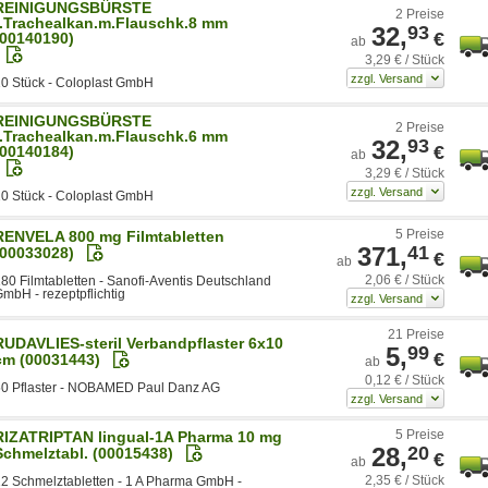
REINIGUNGSBÜRSTE
2 Preise
f.Trachealkan.m.Flauschk.8 mm
32,
93
€
(00140190)
ab
3,29 € / Stück
0 Stück - Coloplast GmbH
REINIGUNGSBÜRSTE
2 Preise
f.Trachealkan.m.Flauschk.6 mm
32,
93
€
(00140184)
ab
3,29 € / Stück
0 Stück - Coloplast GmbH
5 Preise
RENVELA 800 mg Filmtabletten
371,
41
(00033028)
€
ab
2,06 € / Stück
80 Filmtabletten - Sanofi-Aventis Deutschland
mbH - rezeptpflichtig
21 Preise
RUDAVLIES-steril Verbandpflaster 6x10
5,
99
€
cm (00031443)
ab
0,12 € / Stück
50 Pflaster - NOBAMED Paul Danz AG
5 Preise
RIZATRIPTAN lingual-1A Pharma 10 mg
28,
20
Schmelztabl. (00015438)
€
ab
2,35 € / Stück
2 Schmelztabletten - 1 A Pharma GmbH -