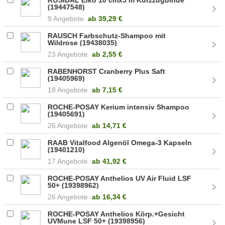
(19447548)
9 Angebote
ab
39,29 €
RAUSCH Farbschutz-Shampoo mit
Wildrose (19438035)
23 Angebote
ab
2,55 €
RABENHORST Cranberry Plus Saft
(19405969)
18 Angebote
ab
7,15 €
ROCHE-POSAY Kerium intensiv Shampoo
(19405691)
26 Angebote
ab
14,71 €
RAAB Vitalfood Algenöl Omega-3 Kapseln
(19401210)
17 Angebote
ab
41,92 €
ROCHE-POSAY Anthelios UV Air Fluid LSF
50+ (19398962)
26 Angebote
ab
16,34 €
ROCHE-POSAY Anthelios Körp.+Gesicht
UVMune LSF 50+ (19398956)