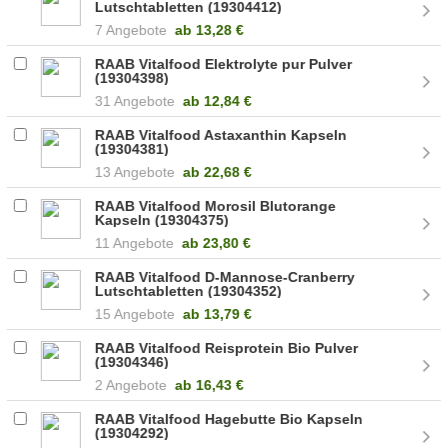
Lutschtabletten (19304412)
7 Angebote
ab
13,28 €
RAAB Vitalfood Elektrolyte pur Pulver
(19304398)
31 Angebote
ab
12,84 €
RAAB Vitalfood Astaxanthin Kapseln
(19304381)
13 Angebote
ab
22,68 €
RAAB Vitalfood Morosil Blutorange
Kapseln (19304375)
11 Angebote
ab
23,80 €
RAAB Vitalfood D-Mannose-Cranberry
Lutschtabletten (19304352)
15 Angebote
ab
13,79 €
RAAB Vitalfood Reisprotein Bio Pulver
(19304346)
2 Angebote
ab
16,43 €
RAAB Vitalfood Hagebutte Bio Kapseln
(19304292)