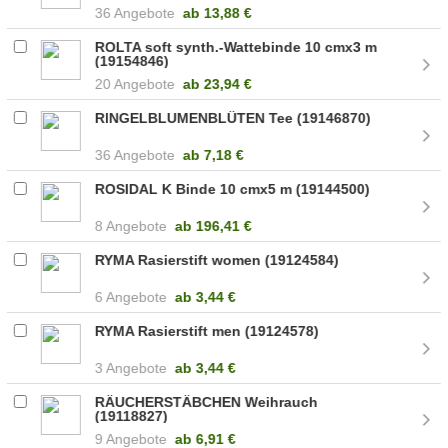
36 Angebote
ab
13,88 €
ROLTA soft synth.-Wattebinde 10 cmx3 m
(19154846)
20 Angebote
ab
23,94 €
RINGELBLUMENBLÜTEN Tee (19146870)
36 Angebote
ab
7,18 €
ROSIDAL K Binde 10 cmx5 m (19144500)
8 Angebote
ab
196,41 €
RYMA Rasierstift women (19124584)
6 Angebote
ab
3,44 €
RYMA Rasierstift men (19124578)
3 Angebote
ab
3,44 €
RÄUCHERSTÄBCHEN Weihrauch
(19118827)
9 Angebote
ab
6,91 €