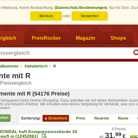
eine Werbung. Keine Beobachtung.
(Datenschutz-Bestimmungen)
.
Nur für Dich. Du
Merken
oder
Verwerfen
rgleich
PreisRocker
Magazin
Shops
dikamente
Alphabetisch
R
te mit R
Preisvergleich
ente mit R (54176 Preise)
 Transparenz beim Online-Shopping. Dazu arbeiten wir mit vielen Netzwerken zusa
k und Amazon-Partner. Wir erhalten eine kleine Vergütung für Verkäufe, was uns u
lussen.
ichen
Sortierung:
Beliebtheit
Preis
Neueste
Name
8 Preise
ROSIDAL haft Kompressionsbinde 10
31,
99
€
cmx5 m (12452061)
ab