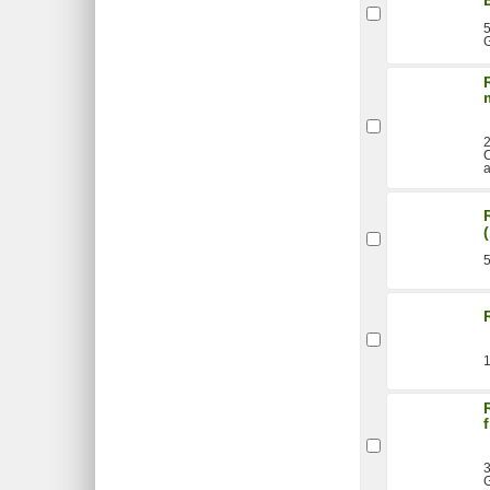
2
a
5
1
3