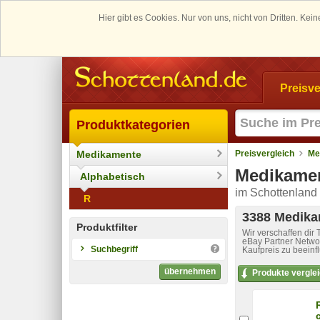
Hier gibt es Cookies. Nur von uns, nicht von Dritten. K
Preisve
Produktkategorien
Medikamente
Preisvergleich
Me
Medikamen
Alphabetisch
im Schottenland 
R
3388 Medikam
Produktfilter
Wir verschaffen dir
eBay Partner Networ
Suchbegriff
Kaufpreis zu beeinf
übernehmen
Produkte vergle