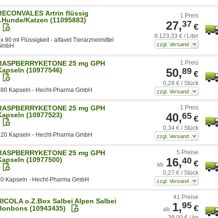
RECONVALES Artrin flüssig
1 Preis
f.Hunde/Katzen (11095883)
27,
37
€
9.123,33 € / Liter
x 90 ml Flüssigkeit - alfavet Tierarzneimittel
GmbH
RASPBERRYKETONE 25 mg GPH
1 Preis
Kapseln (10977546)
50,
89
€
0,28 € / Stück
180 Kapseln - Hecht-Pharma GmbH
RASPBERRYKETONE 25 mg GPH
1 Preis
Kapseln (10977523)
40,
65
€
0,34 € / Stück
120 Kapseln - Hecht-Pharma GmbH
RASPBERRYKETONE 25 mg GPH
5 Preise
Kapseln (10977500)
16,
40
€
ab
0,27 € / Stück
60 Kapseln - Hecht-Pharma GmbH
41 Preise
RICOLA o.Z.Box Salbei Alpen Salbei
1,
95
€
Bonbons (10943435)
ab
39,00 € / kg