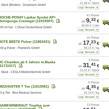
31,99 € / Stück
1 Stück (Binden) - Docpharm GmbH
41 Preise
ROCHE-POSAY Lipikar Syndet AP+
9,
32
€
Reinigungs-Cremegel (12419307)
ab
46,60 € / Liter
00 ml Gel - L'Oreal Deutschland GmbH
16 Preise
17,
23
ROTE BEETE Pulver (11863431)
€
ab
86,15 € / kg
00 g Pulver - PlantaVis GmbH
3 Preise
RC-Chamber ab 5 Jahren m.Maske
31,
41
€
(11711017)
ab
31,41 € / Stück
1 Stück - CEGLA Medizintechnik GmbH
6 Preise
4,
35
REIZHUSTEN T Tee (11615561)
€
ab
62,14 € / kg
0 g Tee - Bios Medical Services
13 Preise
RAINFARNKRAUT Tropfen zum
51
Einnehmen (11602848)