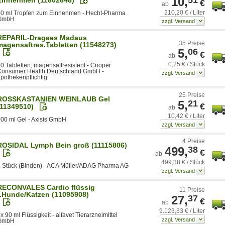
10,
€
ab
210,20 € / Liter
50 ml Tropfen zum Einnehmen - Hecht-Pharma
GmbH
REPARIL-Dragees Madaus
35 Preise
magensaftres.Tabletten (11548273)
5,
06
€
ab
0,25 € / Stück
0 Tabletten, magensaftresistent - Cooper
Consumer Health Deutschland GmbH -
pothekenpflichtig
25 Preise
ROSSKASTANIEN WEINLAUB Gel
5,
21
€
(11349510)
ab
10,42 € / Liter
00 ml Gel - Axisis GmbH
4 Preise
ROSIDAL Lymph Bein groß (11115806)
499,
38
€
ab
499,38 € / Stück
 Stück (Binden) - ACA Müller/ADAG Pharma AG
RECONVALES Cardio flüssig
11 Preise
f.Hunde/Katzen (11095908)
27,
37
€
ab
9.123,33 € / Liter
x 90 ml Flüssigkeit - alfavet Tierarzneimittel
GmbH