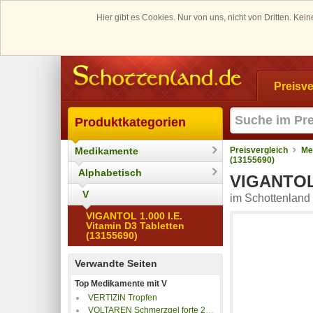
Hier gibt es Cookies. Nur von uns, nicht von Dritten. K
Preisve
Produktkategorien
Medikamente
Preisvergleich
Me
(13155690)
Alphabetisch
VIGANTOL 1
V
im Schottenland 
VIGANTOL 1.000 I.E.
Vitamin D3 Tabletten
(13155690)
Verwandte Seiten
Top Medikamente mit V
VERTIZIN Tropfen
VOLTAREN Schmerzgel forte 23,2 mg/g