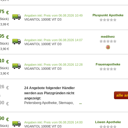
75
€
Pluspunkt Apotheke
Preis vom 06.08.2026 10:49
 Stück)
VIGANTOL 1000IE VIT D3
3,99 €
95
€
mediherz
Preis vom 06.08.2026 14:07
 Stück)
VIGANTOL 1000IE VIT D3
3,90 €
10
€
Frauenapotheke
Preis vom 06.08.2026 12:28
 Stück)
VIGANTOL 1000IE VIT D3
3,90 €
26
€
24 Angebote folgender Händler
werden aus Platzgründen nicht
alle 
s
angezeigt:
90
Petersberg Apotheke, Sternapo,
...
€
mycare, besamex, Bodfeld-
Apotheke, Apolux
Versandapotheke, Healthii ,
90
€
apo.com, fliegende-pillen,
Löwen Apotheke
Preis vom 06.08.2026 14:00
MediScout24, Juvalis,
 Stück)
VIGANTOL 1000IE VIT D3