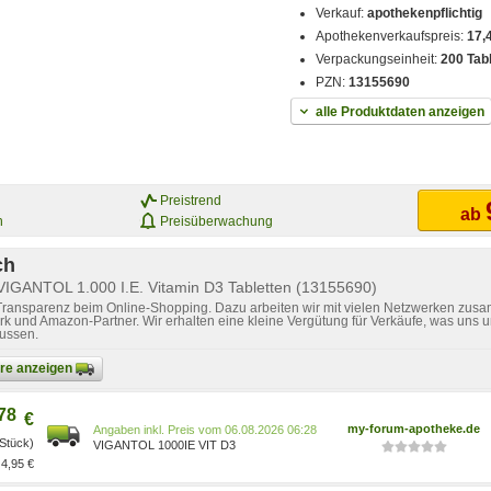
Verkauf:
apothekenpflichtig
Apothekenverkaufspreis:
17,
Verpackungseinheit:
200 Tab
PZN:
13155690
alle Produktdaten anzeigen
Preistrend
ab
n
Preisüberwachung
ch
VIGANTOL 1.000 I.E. Vitamin D3 Tabletten (13155690)
 Transparenz beim Online-Shopping. Dazu arbeiten wir mit vielen Netzwerken zusa
k und Amazon-Partner. Wir erhalten eine kleine Vergütung für Verkäufe, was uns u
lussen.
bare anzeigen
78
€
my-forum-apotheke.de
Preis vom 06.08.2026 06:28
 Stück)
VIGANTOL 1000IE VIT D3
4,95 €