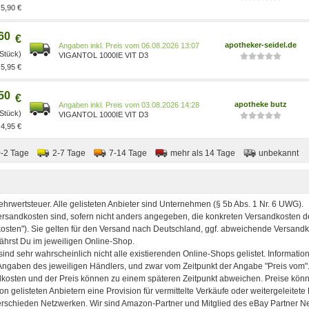
Apodiscounter, Apotheke.de,
5,90 €
Aliva Apotheke, pzn24.de, Ipill,
DocMorris, Sander Apotheken,
vitenda.de, Volksversand
60
€
Versandapotheke, Deutsche
apotheker-seidel.de
Preis vom 06.08.2026 13:07
Internet Apotheke, Bio-Apo,
 Stück)
VIGANTOL 1000IE VIT D3
Berni24, LöwenApotheke24
5,95 €
50
€
apotheke butz
Preis vom 03.08.2026 14:28
 Stück)
VIGANTOL 1000IE VIT D3
4,95 €
0-2 Tage
2-7 Tage
7-14 Tage
mehr als 14 Tage
unbekannt