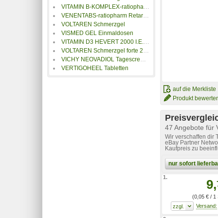
VITAMIN B-KOMPLEX-ratiopharm Kapseln
VENENTABS-ratiopharm Retardtabletten
VOLTAREN Schmerzgel
VISMED GEL Einmaldosen
VITAMIN D3 HEVERT 2000 I.E. Tabletten
VOLTAREN Schmerzgel forte 23,2 mg/g
VICHY NEOVADIOL Tagescreme in den Wechseljahren NH
VERTIGOHEEL Tabletten
auf die Merkliste
Produkt bewerte
Preisverglei
47 Angebote für 
Wir verschaffen dir
eBay Partner Networ
Kaufpreis zu beeinf
nur sofort liefer
1.
9,
(0,05 € / 1