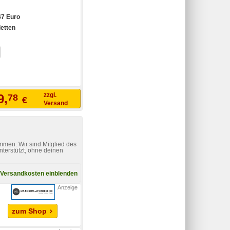
47 Euro
letten
zzgl.
9,
78
€
Versand
mmen. Wir sind Mitglied des
nterstützt, ohne deinen
Versandkosten einblenden
zum Shop