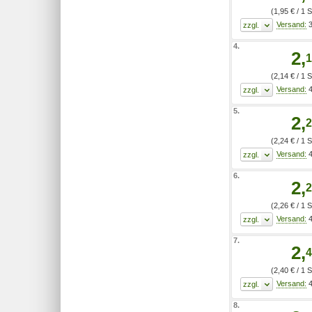
(1,95 € / 1 
3
4.
2,
1
(2,14 € / 1 
4
5.
2,
2
(2,24 € / 1 
4
6.
2,
2
(2,26 € / 1 
4
7.
2,
4
(2,40 € / 1 
4
8.