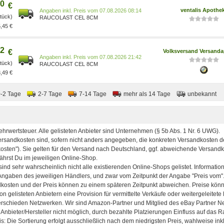
0
€
ventalis Apothe
Preis vom 07.08.2026 08:14
Stück)
RAUCOLAST CEL 8CM
,45 €
2
€
Volksversand Versand
Preis vom 07.08.2026 21:42
Stück)
RAUCOLAST CEL 8CM
,49 €
0-2 Tage
2-7 Tage
7-14 Tage
mehr als 14 Tage
unbekannt