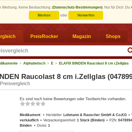
eine Werbung. Keine Beobachtung.
(Datenschutz-Bestimmungen)
.
Nur für Dich. Du
Merken
oder
Verwerfen
rgleich
PreisRocker
Magazin
Shops
dikamente
Alphabetisch
E
ELAFIX BINDEN Raucolast 8 cm i.Zellglas
NDEN Raucolast 8 cm i.Zellglas (04789
Preisvergleich
Es sind noch keine Bewertungen oder Testberichte vorhanden.
Medikament
Hersteller:
Lohmann & Rauscher GmbH & Co.KG
verkäuflich
Verpackungseinheit:
1 Stück (Binden)
PZN:
047899
Binden
Dosis:
1