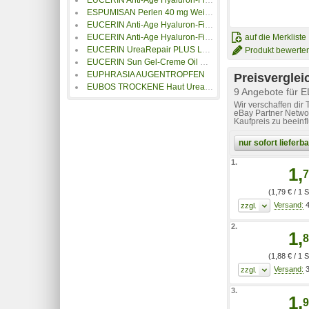
ESPUMISAN Perlen 40 mg Weichkapseln
EUCERIN Anti-Age Hyaluron-Filler Nacht Tiegel
EUCERIN Anti-Age Hyaluron-Filler Nacht Refill
auf die Merkliste
EUCERIN UreaRepair PLUS Lotion 10%
Produkt bewerte
EUCERIN Sun Gel-Creme Oil Contr.Anti-Gl.Eff.LSF50+
EUPHRASIA AUGENTROPFEN
Preisverglei
EUBOS TROCKENE Haut Urea 10% Fußcreme
9 Angebote für E
Wir verschaffen dir
eBay Partner Networ
Kaufpreis zu beeinf
nur sofort liefer
1.
1,
7
(1,79 € / 1 
4
2.
1,
8
(1,88 € / 1 
3
3.
1,
9