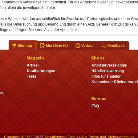
ilnehmenden Anbieter selbst übermittelt. Für die Angebote dieser Online-Apotheken
ten allein die jeweiligen Anbieter.
ieser Website werden ausschließlich für Zwecke des Preisvergleichs und ohne Gewä
falls die Untersuchung und Behandlung durch einen Arzt. Generell gilt: Zu Risik
lage und fragen Sie Ihren Arzt oder Apotheker.
Sitemap
Merkliste
(0)
Verlauf
Feedback
Magazin
Shops
Artikel
Anbieterverzeichnis
Kaufberatungen
Händlerbewertung
Tests
Infos für Händler
Kostenloser Rückversand
ik
Service
FAQ
Copyright © 1999-2026 Schottenland GmbH • Alle Preise inkl. Mehrwertsteuer