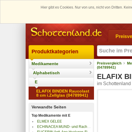
Hier gibt es Cookies. Nur von uns, nicht von Dritten. K
Preisve
Produktkategorien
Medikamente
Preisvergleich
Me
(04789941)
Alphabetisch
ELAFIX BI
E
im Schottenland 
ELAFIX BINDEN Raucolast
8 cm i.Zellglas (04789941)
Verwandte Seiten
Top Medikamente mit E
ELMEX GELEE
ECHINACEA MUND- und Rachenspray
EUCERIN Anti-Age Hyaluron-Filler Tag t.H.LSF 15