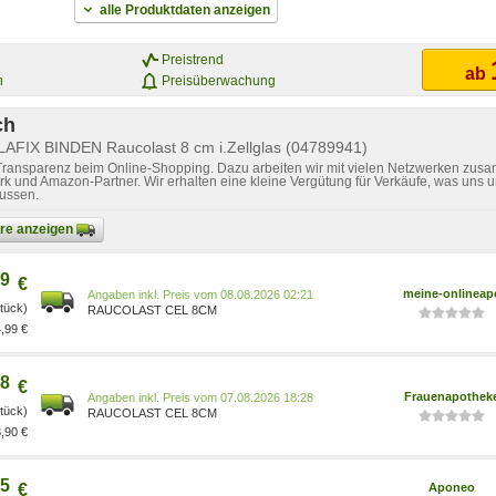
alle Produktdaten anzeigen
Preistrend
ab
n
Preisüberwachung
ch
LAFIX BINDEN Raucolast 8 cm i.Zellglas (04789941)
 Transparenz beim Online-Shopping. Dazu arbeiten wir mit vielen Netzwerken zusa
k und Amazon-Partner. Wir erhalten eine kleine Vergütung für Verkäufe, was uns u
lussen.
bare anzeigen
9
€
meine-onlineap
Preis vom 08.08.2026 02:21
Stück)
RAUCOLAST CEL 8CM
,99 €
8
€
Frauenapothek
Preis vom 07.08.2026 18:28
Stück)
RAUCOLAST CEL 8CM
,90 €
5
€
Aponeo