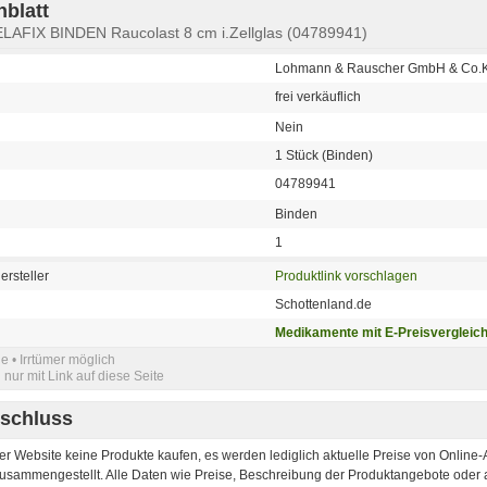
blatt
ELAFIX BINDEN Raucolast 8 cm i.Zellglas (04789941)
Lohmann & Rauscher GmbH & Co.
frei verkäuflich
Nein
1 Stück (Binden)
04789941
Binden
1
ersteller
Produktlink vorschlagen
Schottenland.de
Medikamente mit E-Preisvergleic
e • Irrtümer möglich
nur mit Link auf diese Seite
schluss
er Website keine Produkte kaufen, es werden lediglich aktuelle Preise von Onlin
 zusammengestellt. Alle Daten wie Preise, Beschreibung der Produktangebote oder