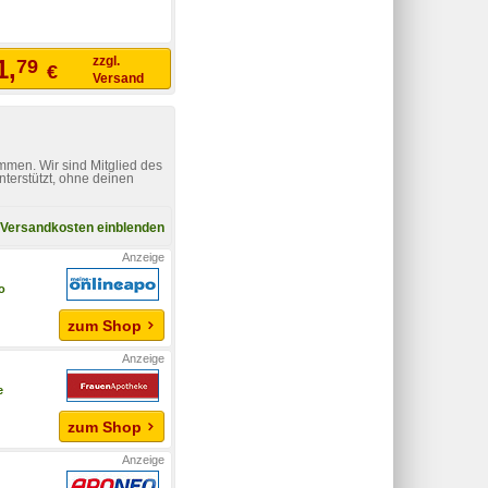
zzgl.
1,
79
€
Versand
mmen. Wir sind Mitglied des
nterstützt, ohne deinen
Versandkosten einblenden
o
zum Shop
e
zum Shop