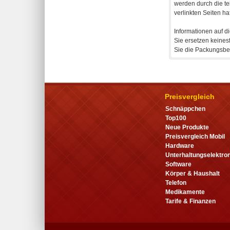
werden durch die te
verlinkten Seiten haf
Informationen auf d
Sie ersetzen keines
Sie die Packungsbei
Preisvergleich
Schnäppchen
Top100
Neue Produkte
Preisvergleich Mobil
Hardware
Unterhaltungselektron
Software
Körper & Haushalt
Telefon
Medikamente
Tarife & Finanzen