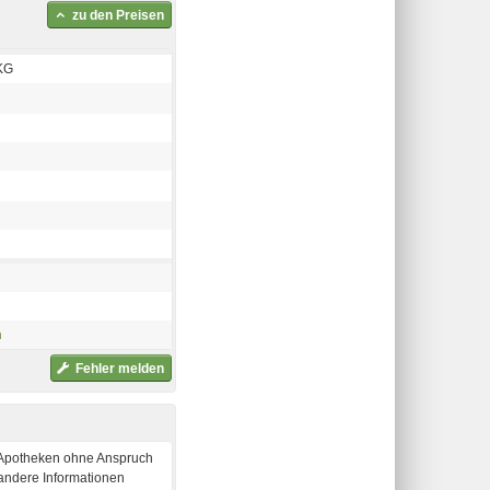
zu den Preisen
KG
h
Fehler melden
e-Apotheken ohne Anspruch
 andere Informationen