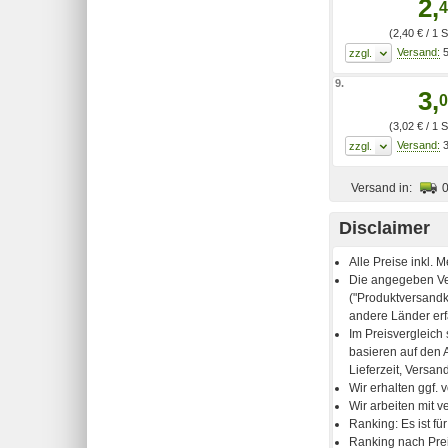
2,
4
(2,40 € / 1 
5
9.
3,
0
(3,02 € / 1 
3
Versand in:
Disclaimer